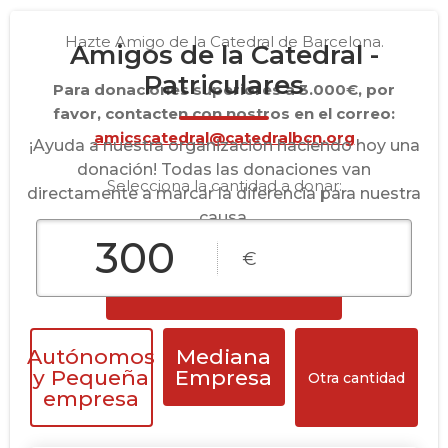
Hazte Amigo de la Catedral de Barcelona.
Amigos de la Catedral -
Patriculares
Para donaciones superiores a 3.000€, por
favor, contacten con nostros en el correo:
amicscatedral@catedralbcn.org
¡Ayuda a nuestra organización haciendo hoy una
donación! Todas las donaciones van
Selecciona la cantidad a donar:
directamente a marcar la diferencia para nuestra
causa.
€
Donar ahora
Autónomos
Mediana
y Pequeña
Empresa
Otra cantidad
empresa