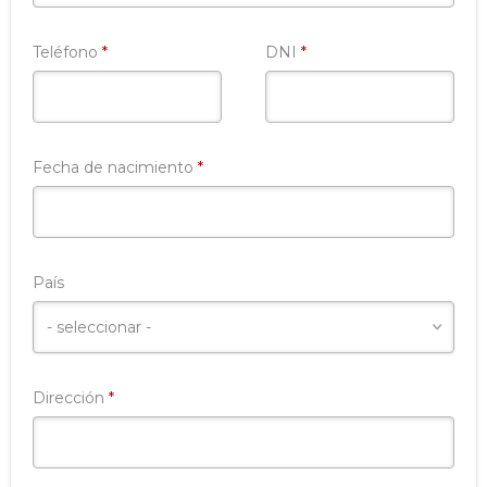
Requerido
Requerido
Teléfono
*
DNI
*
Requerido
Fecha de nacimiento
*
País
Requerido
Dirección
*