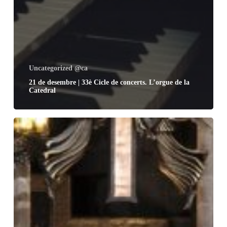
Uncategorized @ca
21 de desembre | 33è Cicle de concerts. L’orgue de la
Catedral
24
de
desembre
|
Nit
de
Nadal