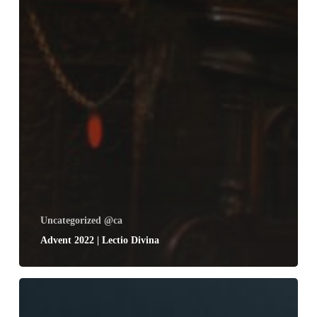
Uncategorized @ca
Advent 2022 | Lectio Divina
21
de