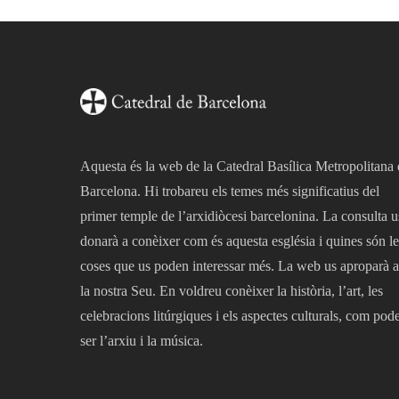
Aquesta és la web de la Catedral Basílica Metropolitana
Barcelona. Hi trobareu els temes més significatius del
primer temple de l’arxidiòcesi barcelonina. La consulta u
donarà a conèixer com és aquesta església i quines són le
coses que us poden interessar més. La web us aproparà a
la nostra Seu. En voldreu conèixer la història, l’art, les
celebracions litúrgiques i els aspectes culturals, com pod
ser l’arxiu i la música.