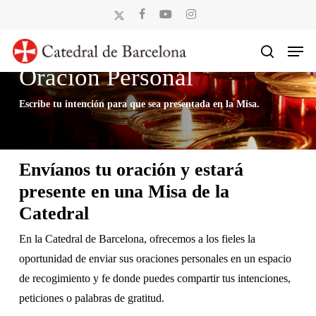
Skip
x-
facebook
youtube
instagram
to
twitter
Men
main
search
content
Oración Personal
Escribe tu intención para que sea presentada en la Misa.
Envíanos tu oración y estará
presente en una Misa de la
Catedral
En la Catedral de Barcelona, ofrecemos a los fieles la
oportunidad de enviar sus oraciones personales en un espacio
de recogimiento y fe donde puedes compartir tus intenciones,
peticiones o palabras de gratitud.