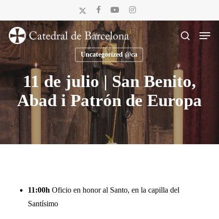
Skip
x-
facebook
youtube
instagram
to
twitter
Men
main
search
content
Uncategorized @ca
11 de julio | San Benito,
Abad i Patrón de Europa
11:00h
Oficio en honor al Santo, en la capilla del
Santísimo