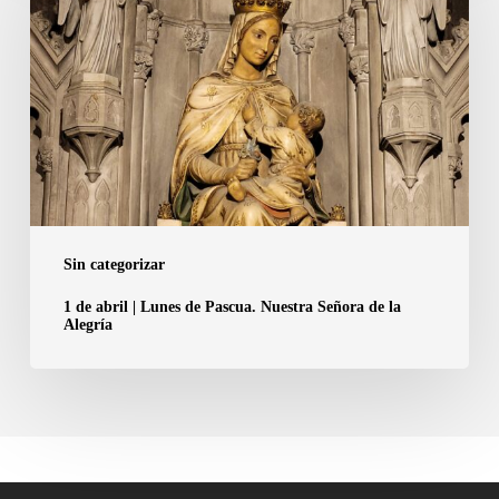
abril
|
Lunes
de
Pascua.
Nuestra
Señora
de
la
Sin categorizar
Alegría
1 de abril | Lunes de Pascua. Nuestra Señora de la
Alegría