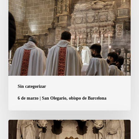
a
de
tretze
marzo
els
|
membres
San
del
Olegario,
Capítol
obispo
de
de
la
Barcelona
Catedral
de
Sin categorizar
Barcelona
6 de marzo | San Olegario, obispo de Barcelona
1
de