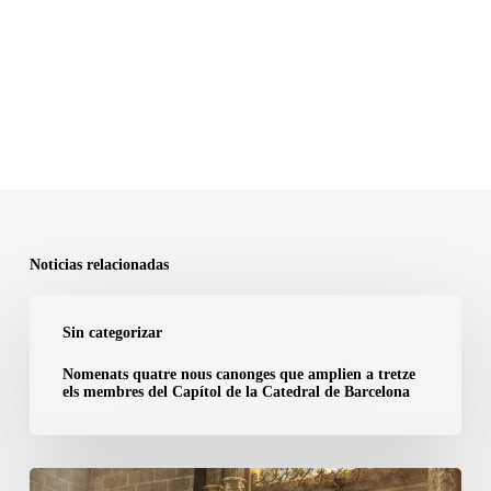
Noticias relacionadas
Nomenats
Sin categorizar
quatre
nous
Nomenats quatre nous canonges que amplien a tretze
els membres del Capítol de la Catedral de Barcelona
canonges
que
amplien
6