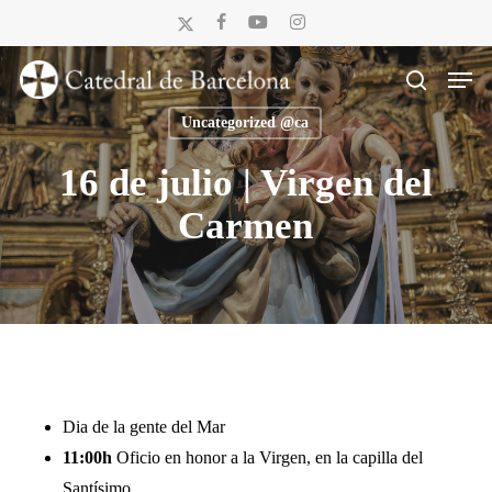
Skip
x-
facebook
youtube
instagram
to
twitter
Men
main
search
content
Uncategorized @ca
16 de julio | Virgen del
Carmen
Dia de la gente del Mar
11:00h
Oficio en honor a la Virgen, en la capilla del
Santísimo