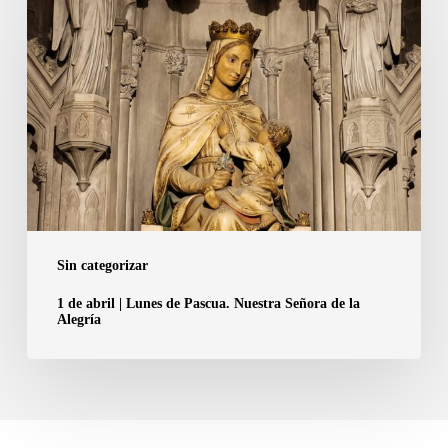
de
abril
|
Lunes
de
Pascua.
Nuestra
Señora
de
la
Sin categorizar
Alegría
1 de abril | Lunes de Pascua. Nuestra Señora de la
Alegría