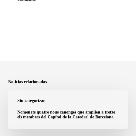
Noticias relacionadas
Nomenats
Sin categorizar
quatre
nous
Nomenats quatre nous canonges que amplien a tretze
els membres del Capítol de la Catedral de Barcelona
canonges
que