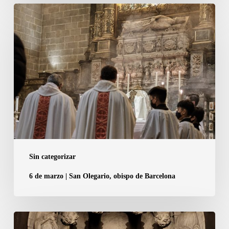
amplien
6
a
de
tretze
marzo
els
|
membres
San
del
Olegario,
Capítol
obispo
de
de
la
Barcelona
Catedral
de
Sin categorizar
Barcelona
6 de marzo | San Olegario, obispo de Barcelona
1