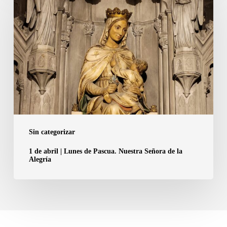
de
abril
|
Lunes
de
Pascua.
Nuestra
Señora
de
la
Sin categorizar
Alegría
1 de abril | Lunes de Pascua. Nuestra Señora de la
Alegría