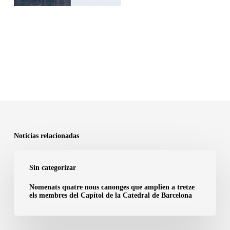
Noticias relacionadas
Nomenats
Sin categorizar
quatre
nous
Nomenats quatre nous canonges que amplien a tretze
els membres del Capítol de la Catedral de Barcelona
canonges
que
amplien