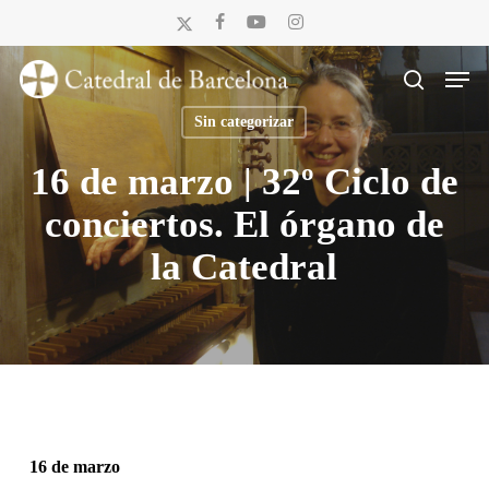
Skip
x-
facebook
youtube
instagram
to
twitter
Men
main
search
content
Sin categorizar
16 de marzo | 32º Ciclo de
conciertos. El órgano de
la Catedral
16 de marzo