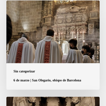
6
a
de
tretze
marzo
els
|
membres
San
del
Olegario,
Capítol
obispo
de
de
la
Barcelona
Catedral
de
Sin categorizar
Barcelona
6 de marzo | San Olegario, obispo de Barcelona
1