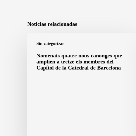
Noticias relacionadas
Nomenats
Sin categorizar
quatre
nous
Nomenats quatre nous canonges que
amplien a tretze els membres del
canonges
Capítol de la Catedral de Barcelona
que
amplien
a
tretze
els
membres
del
Capítol