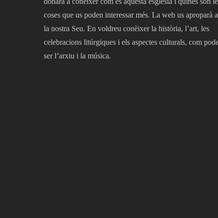
donarà a conèixer com és aquesta església i quines són le
coses que us poden interessar més. La web us aproparà a
la nostra Seu. En voldreu conèixer la història, l’art, les
celebracions litúrgiques i els aspectes culturals, com pod
ser l’arxiu i la música.