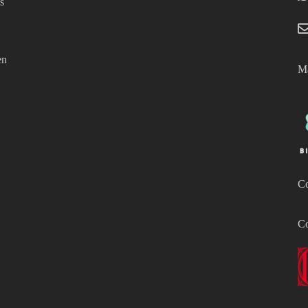
s
en
Má
Co
Co