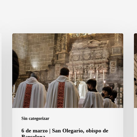
6
1
de
d
marzo
a
|
|
San
L
Olegario,
d
obispo
P
de
N
Barcelona
S
d
Sin categorizar
l
6 de marzo | San Olegario, obispo de
A
Barcelona