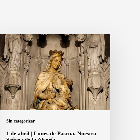
e
bril
unes
e
ascua.
uestra
eñora
e
Sin categorizar
a
1 de abril | Lunes de Pascua. Nuestra
legría
Señora de la Alegría