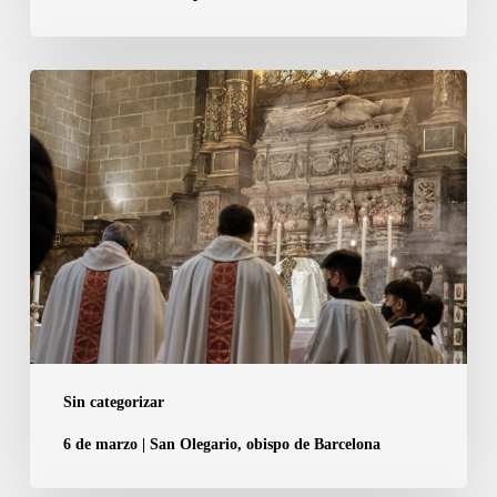
canonges
que
amplien
6
a
de
tretze
marzo
els
|
membres
San
del
Olegario,
Capítol
obispo
de
de
la
Barcelona
Catedral
de
Sin categorizar
Barcelona
6 de marzo | San Olegario, obispo de Barcelona