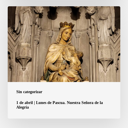
1
de
abril
|
Lunes
de
Pascua.
Nuestra
Señora
de
la
Sin categorizar
Alegría
1 de abril | Lunes de Pascua. Nuestra Señora de la
Alegría