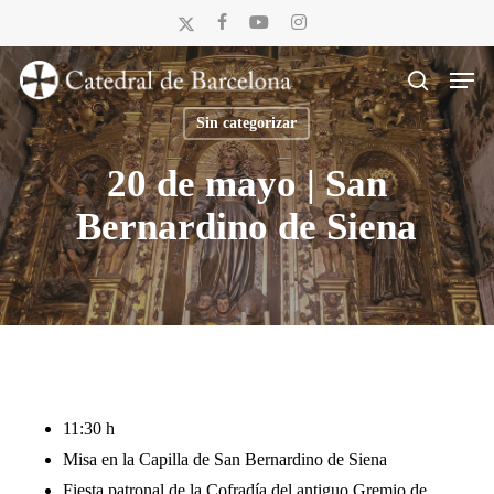
Skip
x-
facebook
youtube
instagram
to
twitter
Men
main
search
content
Sin categorizar
20 de mayo | San
Bernardino de Siena
11:30 h
Misa en la Capilla de San Bernardino de Siena
Fiesta patronal de la Cofradía del antiguo Gremio de