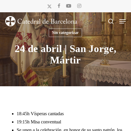
Skip
x-
facebook
youtube
instagram
to
twitter
Men
main
search
content
Sin categorizar
24 de abril | San Jorge,
Mártir
18:45h Vísperas cantadas
19:15h Misa conventual
Se unen a la celebración, en honor de su santo patrón, los