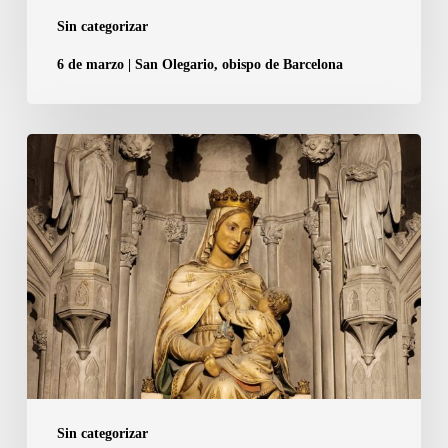
de
Sin categorizar
Barcelona
6 de marzo | San Olegario, obispo de Barcelona
1
de
abril
|
Lunes
de
Pascua.
Nuestra
Señora
de
la
Sin categorizar