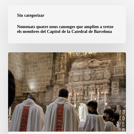
Nomenats
Sin categorizar
quatre
nous
Nomenats quatre nous canonges que amplien a tretze
els membres del Capítol de la Catedral de Barcelona
canonges
que
amplien
6
a
de
tretze
marzo
els
|
membres
San
del
Olegario,
Capítol
obispo
de
de
la
Barcelona
Catedral