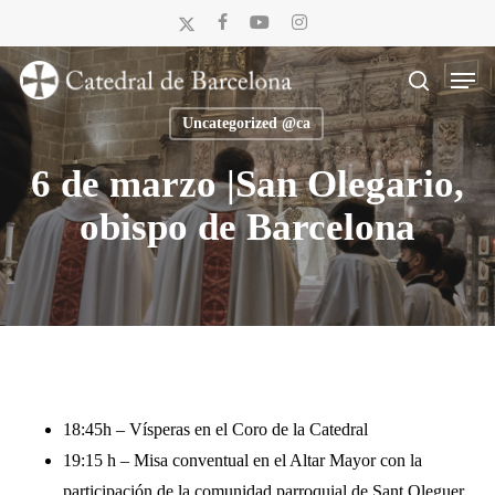
Skip
x-
facebook
youtube
instagram
to
twitter
Men
main
search
content
Uncategorized @ca
6 de marzo |San Olegario,
obispo de Barcelona
18:45h – Vísperas en el Coro de la Catedral
19:15 h – Misa conventual en el Altar Mayor con la
participación de la comunidad parroquial de Sant Oleguer