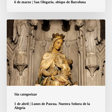
6 de marzo | San Olegario, obispo de Barcelona
1
de
abril
|
Lunes
de
Pascua.
Nuestra
Señora
de
la
Sin categorizar
Alegría
1 de abril | Lunes de Pascua. Nuestra Señora de la
Alegría