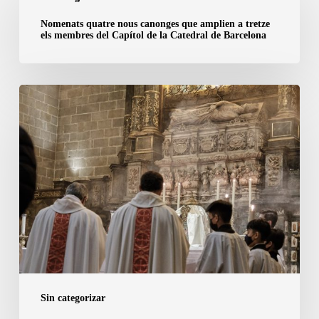
quatre
nous
Nomenats quatre nous canonges que amplien a tretze
els membres del Capítol de la Catedral de Barcelona
canonges
que
amplien
6
a
de
tretze
marzo
els
|
membres
San
del
Olegario,
Capítol
obispo
de
de
la
Barcelona
Catedral
de
Sin categorizar
Barcelona