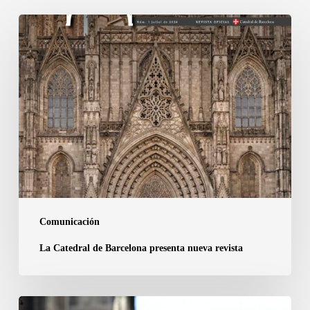
La
Catedral
de
Barcelona
presenta
nueva
revista
Comunicación
La Catedral de Barcelona presenta nueva revista
Un