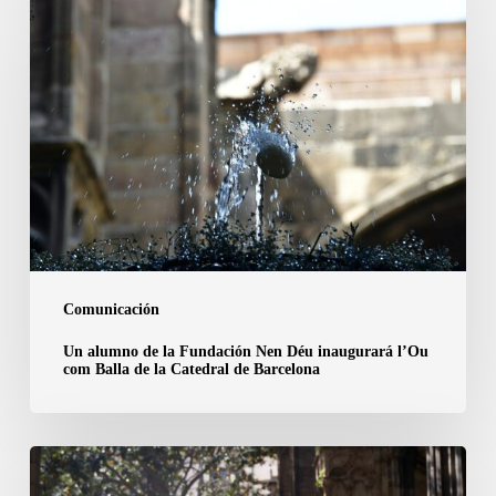
alumno
de
la
Fundación
Nen
Déu
inaugurará
l’Ou
com
Balla
Comunicación
de
Un alumno de la Fundación Nen Déu inaugurará l’Ou
la
com Balla de la Catedral de Barcelona
Catedral
de
Barcelona
La
Catedral