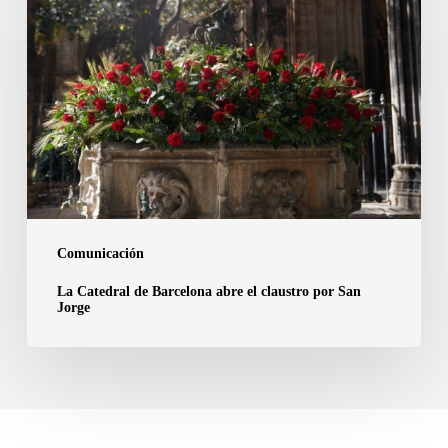
de
Barcelona
abre
el
claustro
por
San
Jorge
Comunicación
La Catedral de Barcelona abre el claustro por San
Jorge