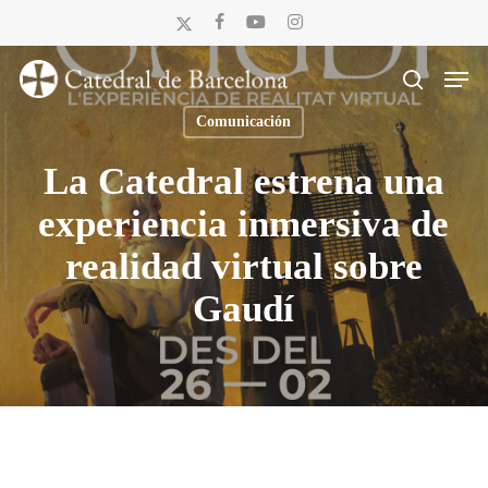
Skip
x-
facebook
youtube
instagram
to
twitter
Men
main
search
content
Comunicación
La Catedral estrena una
experiencia inmersiva de
realidad virtual sobre
Gaudí