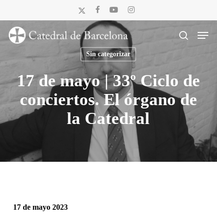
Skip
x-
facebook
youtube
instagram
to
twitter
Men
main
search
content
Sin categorizar
17 de mayo | 33º Ciclo de
conciertos. El órgano de
la Catedral
17 de mayo 2023