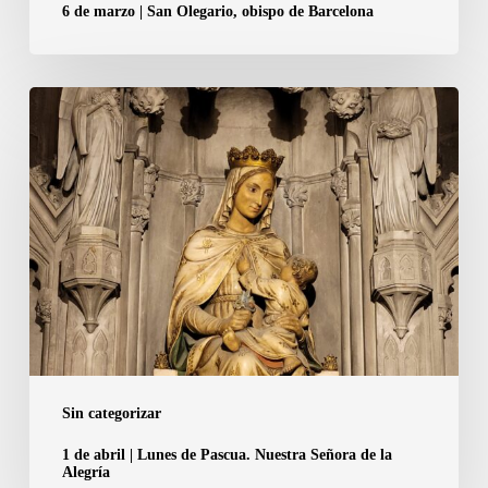
6 de marzo | San Olegario, obispo de Barcelona
1
de
abril
|
Lunes
de
Pascua.
Nuestra
Señora
de
la
Sin categorizar
Alegría
1 de abril | Lunes de Pascua. Nuestra Señora de la
Alegría