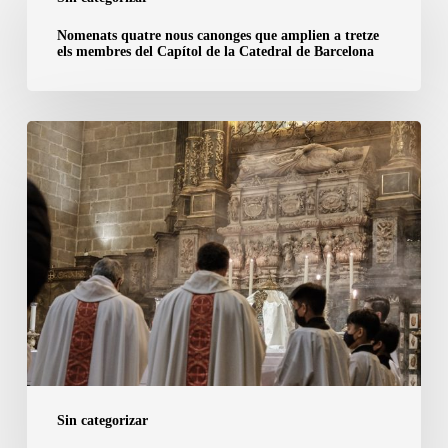
quatre
nous
Nomenats quatre nous canonges que amplien a tretze
els membres del Capítol de la Catedral de Barcelona
canonges
que
amplien
6
a
de
tretze
marzo
els
|
membres
San
del
Olegario,
Capítol
obispo
de
de
la
Barcelona
Catedral
de
Sin categorizar
Barcelona