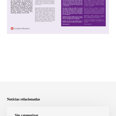
Noticias relacionadas
Nomenats
Sin categorizar