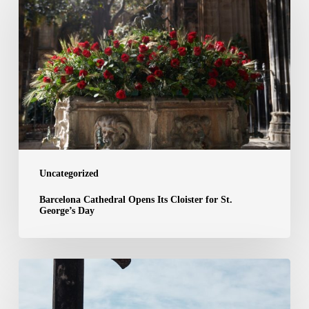
Opens
Its
Cloister
for
St.
George’s
Day
Uncategorized
Barcelona Cathedral Opens Its Cloister for St.
George’s Day
May,
3rd
|