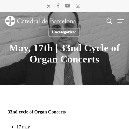
Skip
x-
facebook
youtube
instagram
to
twitter
Men
main
search
content
Uncategorized
May, 17th | 33nd Cycle of
Organ Concerts
33nd cycle of Organ Concerts
17 may