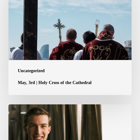
Holy
Cross
of
the
Cathedral
Uncategorized
May, 3rd | Holy Cross of the Cathedral
April,
19th
|
33nd