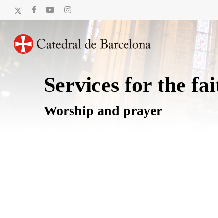
Skip
x-
facebook
youtube
instagram
to
twitter
main
content
Services for the fai
Worship and prayer