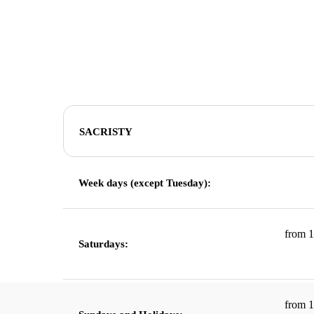
Hit enter to search or ESC to close
SACRISTY
Week days (except Tuesday):
from 1
Saturdays:
from 1