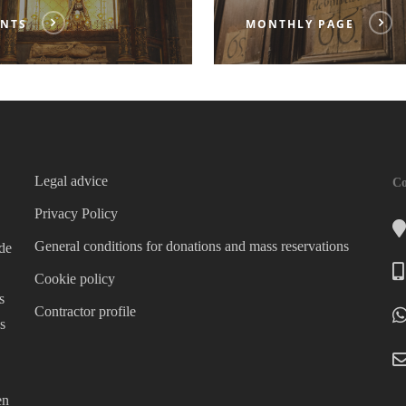
INTS
MONTHLY PAGE
Legal advice
Co
Privacy Policy
General conditions for donations and mass reservations
 de
Cookie policy
s
Contractor profile
s
en