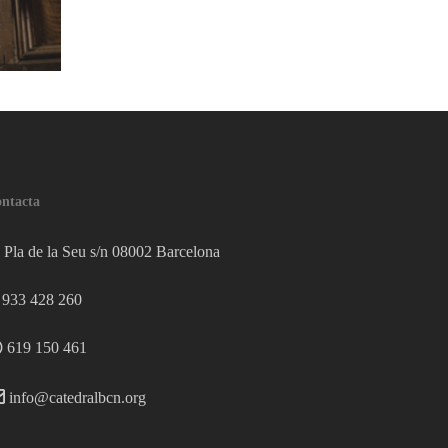
ntacta
Pla de la Seu s/n 08002 Barcelona
933 428 260
619 150 461
info@catedralbcn.org