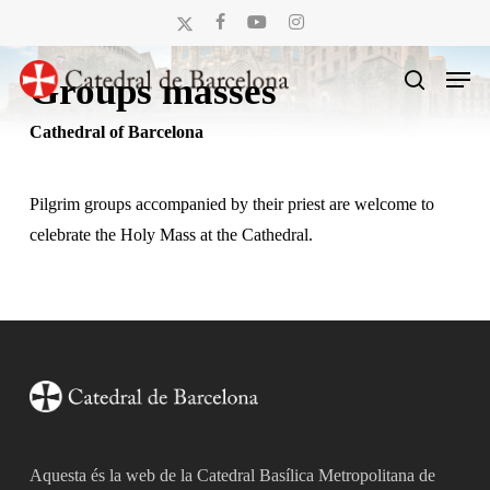
Skip
x-
facebook
youtube
instagram
to
twitter
Men
main
Groups masses
search
content
Cathedral of Barcelona
Pilgrim groups accompanied by their priest are welcome to
celebrate the Holy Mass at the Cathedral.
Aquesta és la web de la Catedral Basílica Metropolitana de