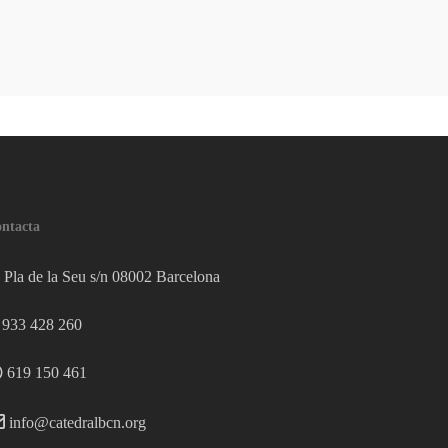
ntacta
Pla de la Seu s/n 08002 Barcelona
933 428 260
619 150 461
info@catedralbcn.org