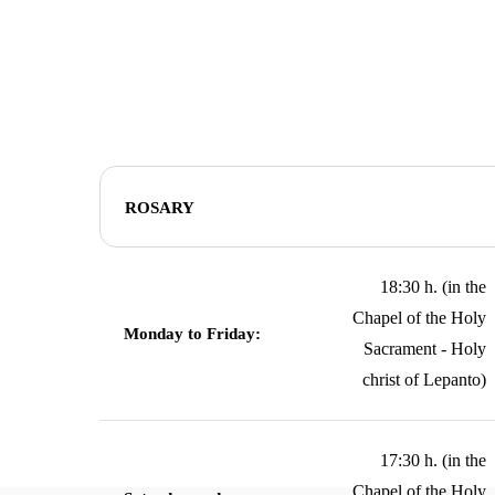
Hit enter to search or ESC to close
ROSARY
18:30 h. (in the
Chapel of the Holy
Monday to Friday:
Sacrament - Holy
christ of Lepanto)
17:30 h. (in the
Chapel of the Holy