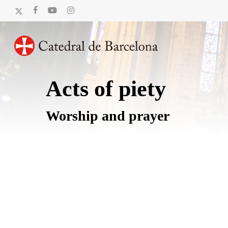
Skip
x-
facebook
youtube
instagram
to
twitter
main
content
Acts of piety
Worship and prayer