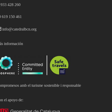
933 428 260
619 150 461
info@catedralbcn.org
s información
mpromesos amb el turisme sostenible i responsable
n el apoyo de: