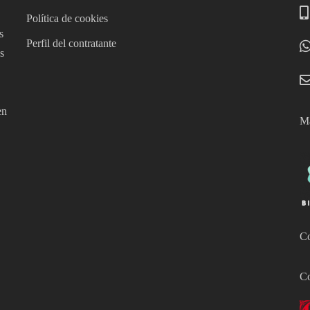
Política de cookies
s
Perfil del contratante
s
en
Má
Co
Co