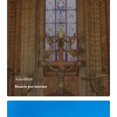
Actualidad
Rosario por internet
22
de