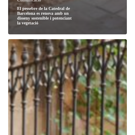
Comunicació
El pessebre de la Catedral de
Barcelona es renova amb un
disseny sostenible i potenciant
la vegetació
La
Catedral
de
Barcelona
incorpora
la
realitat
virtual
a
les
visites