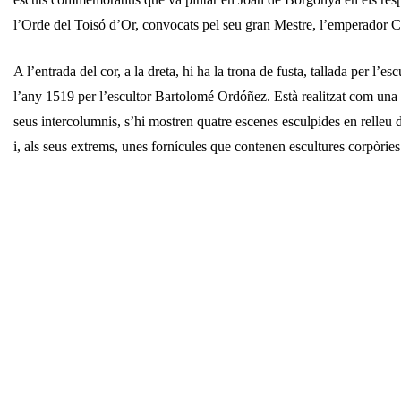
l’Orde del Toisó d’Or, convocats pel seu gran Mestre, l’emperador C
A l’entrada del cor, a la dreta, hi ha la trona de fusta, tallada per l’e
l’any 1519 per l’escultor Bartolomé Ordóñez. Està realitzat com una 
seus intercolumnis, s’hi mostren quatre escenes esculpides en relleu d
i, als seus extrems, unes fornícules que contenen escultures corpòries