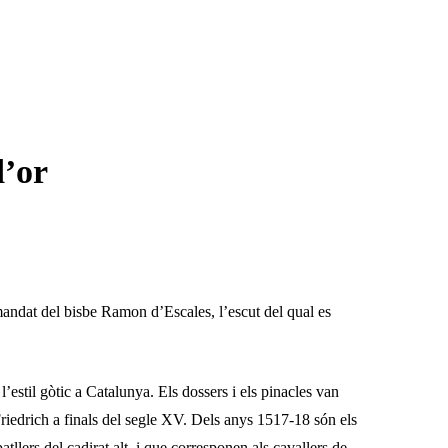
d’or
mandat del bisbe Ramon d’Escales, l’escut del qual es
l’estil gòtic a Catalunya. Els dossers i els pinacles van
Friedrich a finals del segle XV. Dels anys 1517-18 són els
lers del cadirat alt, i que corresponen als cavallers de