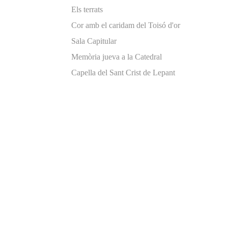
Els terrats
Cor amb el caridam del Toisó d'or
Sala Capitular
Memòria jueva a la Catedral
Capella del Sant Crist de Lepant
Pulsa enter per cercar o ESC per tancar