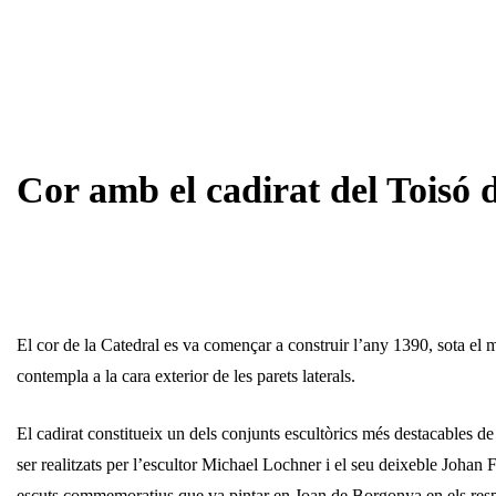
Cor amb el cadirat del Toisó 
El cor de la Catedral es va començar a construir l’any 1390, sota el 
contempla a la cara exterior de les parets laterals.
El cadirat constitueix un dels conjunts escultòrics més destacables de 
ser realitzats per l’escultor Michael Lochner i el seu deixeble Johan 
escuts commemoratius que va pintar en Joan de Borgonya en els respatl