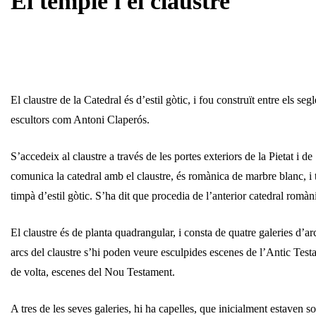
El temple i el claustre
El claustre de la Catedral és d’estil gòtic, i fou construït entre els 
escultors com Antoni Claperós.
S’accedeix al claustre a través de les portes exteriors de la Pietat i de
comunica la catedral amb el claustre, és romànica de marbre blanc, i
timpà d’estil gòtic. S’ha dit que procedia de l’anterior catedral romàn
El claustre és de planta quadrangular, i consta de quatre galeries d’arc
arcs del claustre s’hi poden veure esculpides escenes de l’Antic Testa
de volta, escenes del Nou Testament.
A tres de les seves galeries, hi ha capelles, que inicialment estaven s