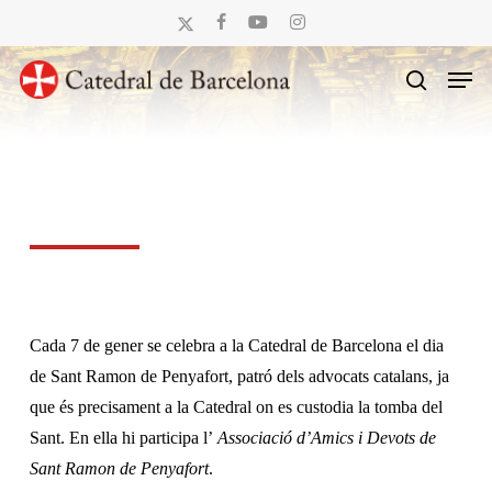
Skip
x-
facebook
youtube
instagram
to
twitter
Men
main
search
content
Cada 7 de gener se celebra a la Catedral de Barcelona el dia
de Sant Ramon de Penyafort, patró dels advocats catalans, ja
que és precisament a la Catedral on es custodia la tomba del
Sant. En ella hi participa l’
Associació d’Amics i Devots de
Sant Ramon de Penyafort
.