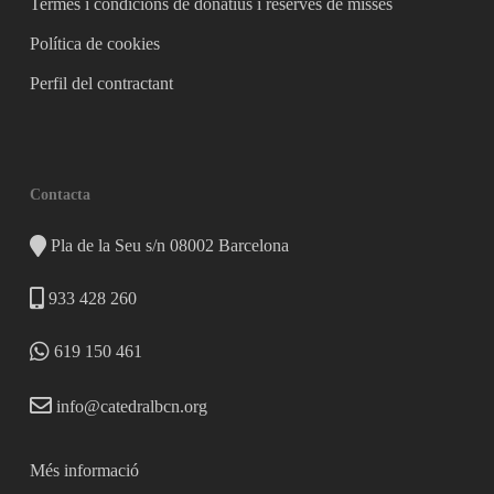
Termes i condicions de donatius i reserves de misses
Política de cookies
Perfil del contractant
Contacta
Pla de la Seu s/n 08002 Barcelona
933 428 260
619 150 461
info@catedralbcn.org
Més informació