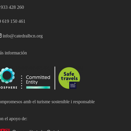
933 428 260
619 150 461
info@catedralbcn.org
s información
mpromesos amb el turisme sostenible i responsable
n el apoyo de: