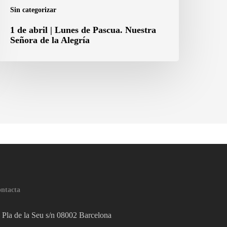
e
Sin categorizar
a
1 de abril | Lunes de Pascua. Nuestra
legría
Señora de la Alegría
ntacta
Pla de la Seu s/n 08002 Barcelona