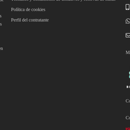
Política de cookies
s
Perfil del contratante
s
en
Má
Co
Co