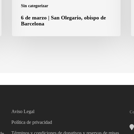
d
Sin categorizar
l
6 de marzo | San Olegario, obispo de
A
Barcelona
Aviso Legal
Co
Política de privacidad
Términos y condiciones de donativos y reservas de misas
 de