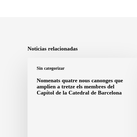
Noticias relacionadas
Nomenats
Sin categorizar
quatre
nous
Nomenats quatre nous canonges que
amplien a tretze els membres del
canonges
Capítol de la Catedral de Barcelona
que
amplien
a
tretze
els