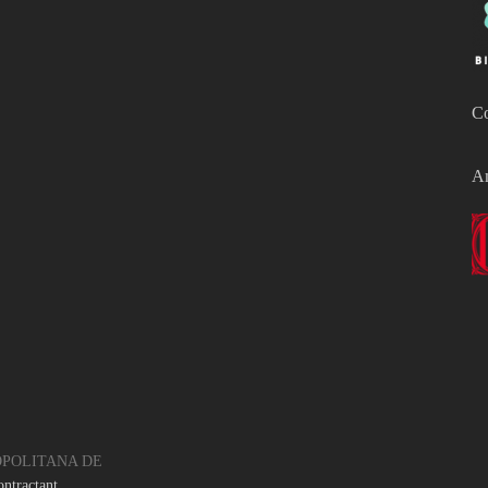
Co
Am
OPOLITANA DE
ontractant