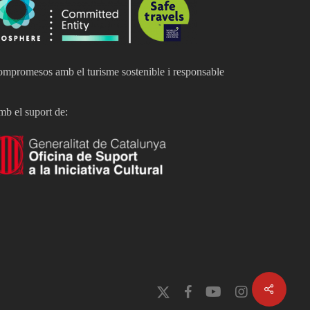
mpromesos amb el turisme sostenible i responsable
b el suport de:
x-
facebook
youtube
instagram
twitter