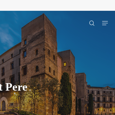
search
Menu
t Pere