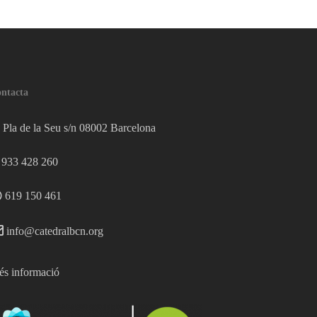
ntacta
Pla de la Seu s/n 08002 Barcelona
933 428 260
619 150 461
info@catedralbcn.org
s informació