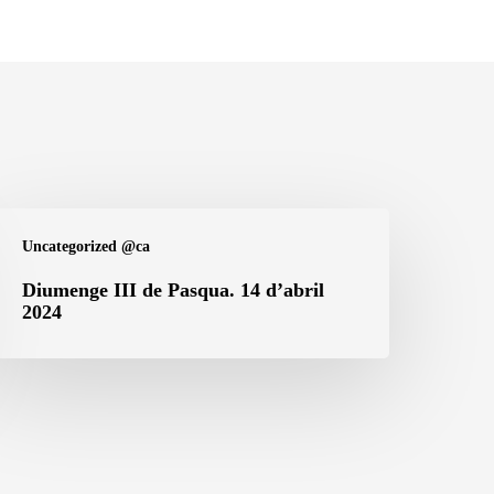
iumenge
Uncategorized @ca
I
e
Diumenge III de Pasqua. 14 d’abril
2024
asqua.
4
’abril
024