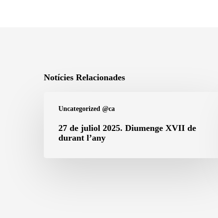
Notícies Relacionades
27
Uncategorized @ca
de
juliol
27 de juliol 2025. Diumenge XVII de
durant l’any
2025.
Diumenge
XVII
de
durant
l’any