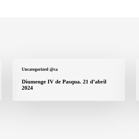
Diumenge
D
Uncategorized @ca
IV
II
de
d
Diumenge IV de Pasqua. 21 d’abril
2024
Pasqua.
P
21
1
d’abril
d
2024
2