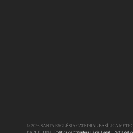
© 2026 SANTA ESGLÉSIA CATEDRAL BASÍLICA METR
BARCELONA.
Política de privadesa
|
Avís Legal
|
Perfil del c