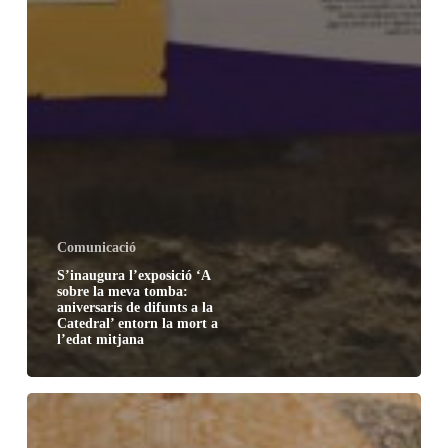
Comunicació
S’inaugura l’exposició ‘A
sobre la meva tomba:
aniversaris de difunts a la
Catedral’ entorn la mort a
l’edat mitjana
Les
obres