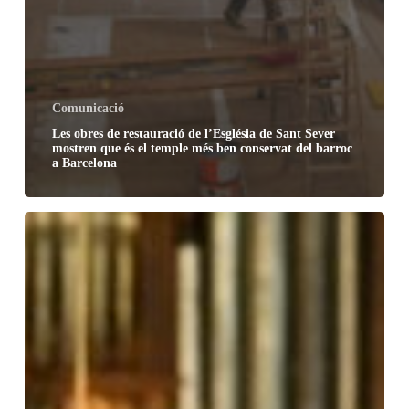
Comunicació
Les obres de restauració de l’Església de Sant Sever
mostren que és el temple més ben conservat del barroc
a Barcelona
El
Cicle
d’Orgue
de
la
Catedral
de
Barcelona