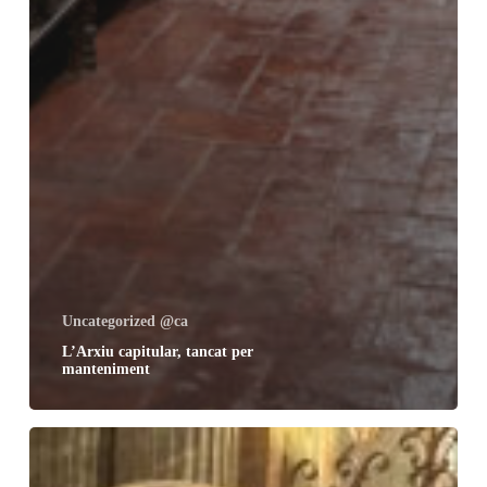
Uncategorized @ca
L’Arxiu capitular, tancat per
manteniment
6
de