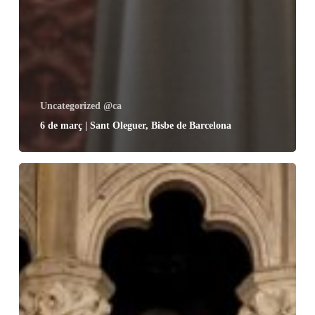
Uncategorized @ca
6 de març | Sant Oleguer, Bisbe de Barcelona
1
d’abril
|
Dilluns
de
Pasqua.
Mare
de