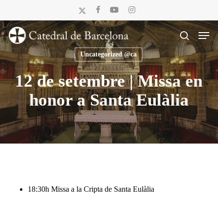
Skip
x-
facebook
youtube
instagram
to
twitter
Men
main
search
content
Uncategorized @ca
12 de setembre | Missa en
honor a Santa Eulàlia
18:30h Missa a la Cripta de Santa Eulàlia