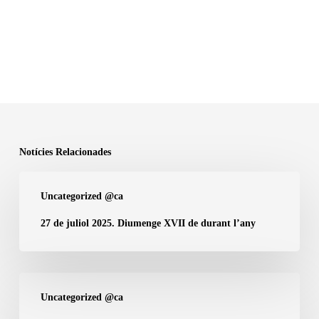
Notícies Relacionades
27
Uncategorized @ca
de
juliol
27 de juliol 2025. Diumenge XVII de durant l’any
2025.
Diumenge
XVII
Diumenge
Uncategorized @ca
de
IV