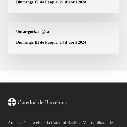
durant
de
Diumenge IV de Pasqua. 21 d’abril 2024
l’any
Pasqua.
21
d’abril
Diumenge
Uncategorized @ca
2024
III
de
Diumenge III de Pasqua. 14 d’abril 2024
Pasqua.
14
d’abril
2024
Aquesta és la web de la Catedral Basílica Metropolitana de