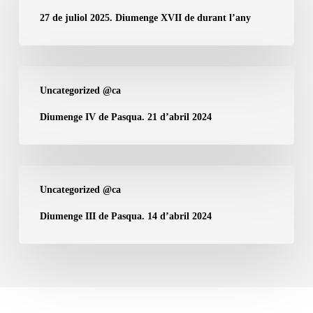
juliol
27 de juliol 2025. Diumenge XVII de durant l’any
2025.
Diumenge
XVII
Diumenge
Uncategorized @ca
de
IV
durant
de
Diumenge IV de Pasqua. 21 d’abril 2024
l’any
Pasqua.
21
d’abril
Diumenge
Uncategorized @ca
2024
III
de
Diumenge III de Pasqua. 14 d’abril 2024
Pasqua.
14
d’abril
2024