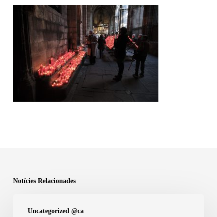
Notícies Relacionades
27
Uncategorized @ca
de