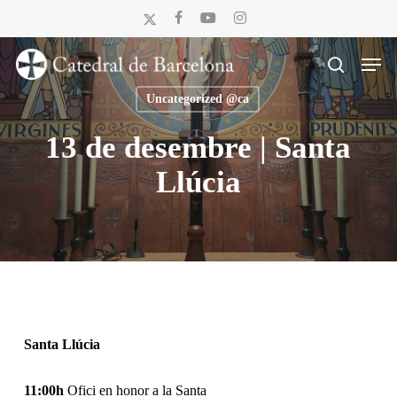
Skip
x-
facebook
youtube
instagram
to
twitter
Men
main
search
content
Uncategorized @ca
13 de desembre | Santa
Llúcia
Santa Llúcia
11:00h
Ofici en honor a la Santa