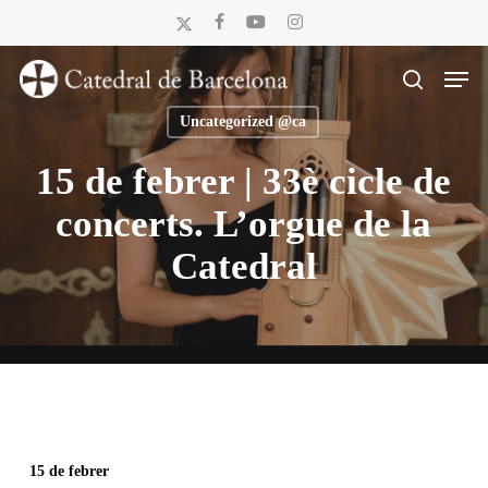
Skip
x-
facebook
youtube
instagram
to
twitter
Men
main
search
content
Uncategorized @ca
15 de febrer | 33è cicle de
concerts. L’orgue de la
Catedral
15 de febrer