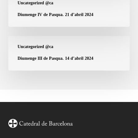
Uncategorized @ca
de
IV
durant
de
Diumenge IV de Pasqua. 21 d’abril 2024
l’any
Pasqua.
21
d’abril
Diumenge
Uncategorized @ca
2024
III
de
Diumenge III de Pasqua. 14 d’abril 2024
Pasqua.
14
d’abril
2024