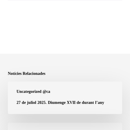
Notícies Relacionades
27
Uncategorized @ca
de
juliol
27 de juliol 2025. Diumenge XVII de durant l’any
2025.
Diumenge
XVII
Diumenge