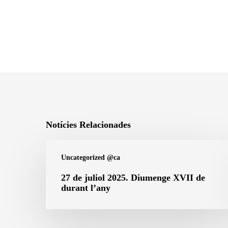
Notícies Relacionades
27
Uncategorized @ca
de
juliol
27 de juliol 2025. Diumenge XVII de
durant l’any
2025.
Diumenge
XVII