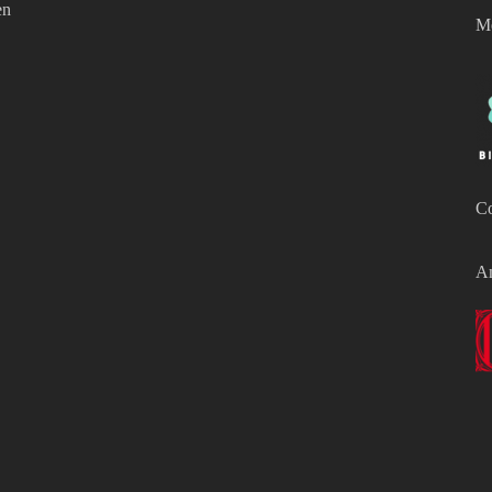
en
Mé
Co
Am