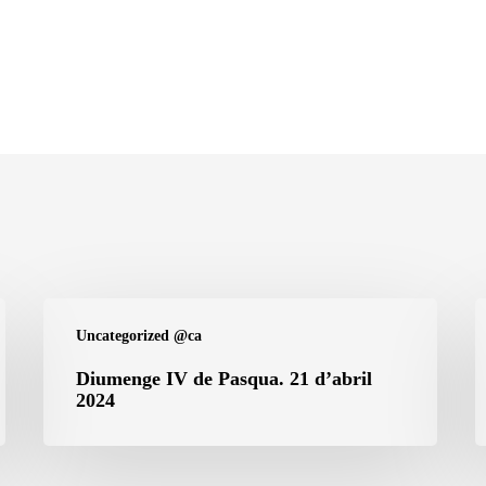
Diumenge
D
Uncategorized @ca
IV
II
de
d
Diumenge IV de Pasqua. 21 d’abril
2024
Pasqua.
P
21
1
d’abril
d