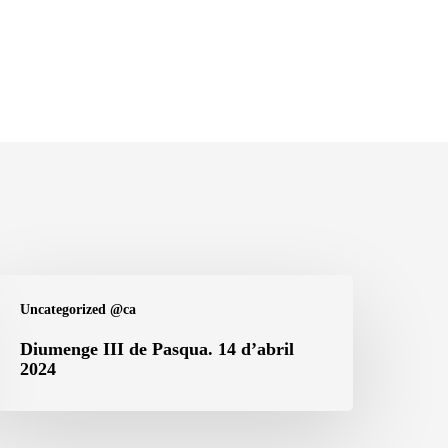
iumenge
Uncategorized @ca
I
e
Diumenge III de Pasqua. 14 d’abril
2024
asqua.
4
’abril