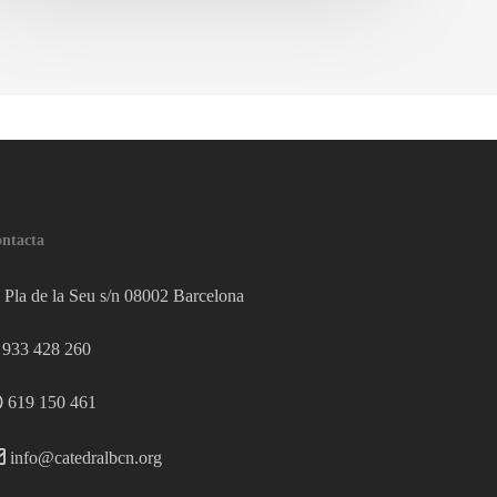
024
ntacta
Pla de la Seu s/n 08002 Barcelona
933 428 260
619 150 461
info@catedralbcn.org