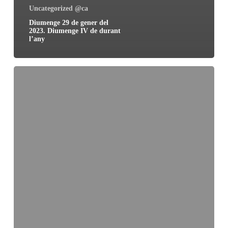
Uncategorized @ca
Diumenge 29 de gener del
2023. Diumenge IV de durant
l’any
Diumenge
22
de
gener
del
2023.
Diumenge
III
de
durant
l’any