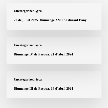
27
Uncategorized @ca
de
juliol
27 de juliol 2025. Diumenge XVII de durant l’any
2025.
Diumenge
XVII
Diumenge
Uncategorized @ca
de
IV
durant
de
Diumenge IV de Pasqua. 21 d’abril 2024
l’any
Pasqua.
21
d’abril
Diumenge
Uncategorized @ca
2024
III
de
Diumenge III de Pasqua. 14 d’abril 2024
Pasqua.
14
d’abril