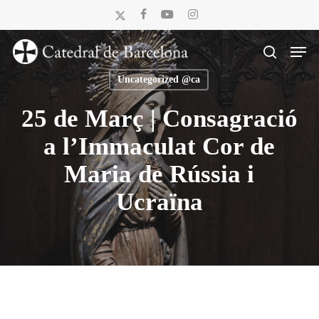
Skip
x-
facebook
youtube
instagram
to
twitter
Men
main
search
content
Uncategorized @ca
25 de Març | Consagració
a l’Immaculat Cor de
Maria de Rússia i
Ucraïna