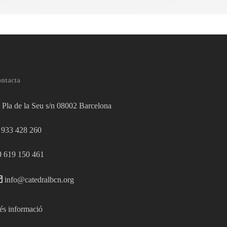
ntacta
Pla de la Seu s/n 08002 Barcelona
933 428 260
619 150 461
info@catedralbcn.org
s informació