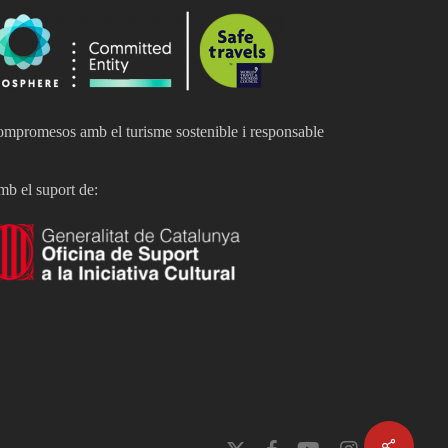
mpromesos amb el turisme sostenible i responsable
b el suport de:
x-
facebook
youtube
instagram