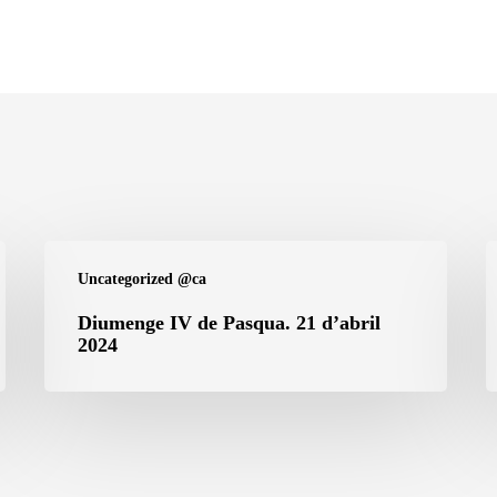
Diumenge
D
Uncategorized @ca
IV
II
de
d
Diumenge IV de Pasqua. 21 d’abril
2024
Pasqua.
P
21
1
d’abril
d
2024
2