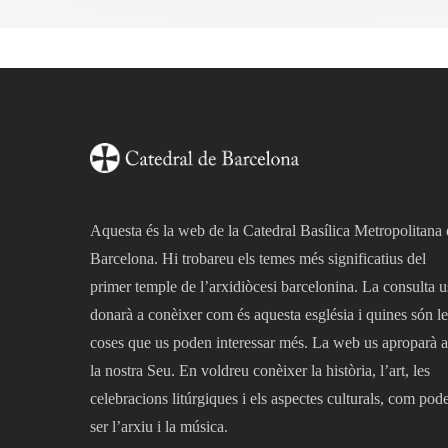
l’any
Aquesta és la web de la Catedral Basílica Metropolitana
Barcelona. Hi trobareu els temes més significatius del
primer temple de l’arxidiòcesi barcelonina. La consulta u
donarà a conèixer com és aquesta església i quines són le
coses que us poden interessar més. La web us aproparà a
la nostra Seu. En voldreu conèixer la història, l’art, les
celebracions litúrgiques i els aspectes culturals, com pod
ser l’arxiu i la música.