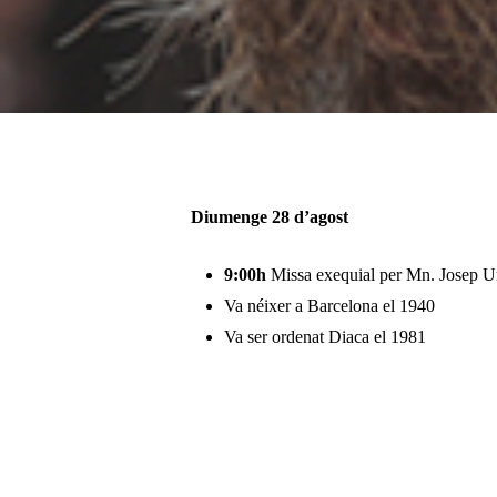
Pulsa enter per cercar o ESC per tancar
Diumenge 28 d’agost
9:00h
Missa exequial per Mn. Josep Urd
Va néixer a Barcelona el 1940
Va ser ordenat Diaca el 1981