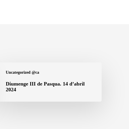
iumenge
Uncategorized @ca
I
e
Diumenge III de Pasqua. 14 d’abril
2024
asqua.
4
’abril
024