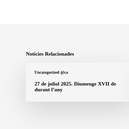
Notícies Relacionades
27
Uncategorized @ca
de
juliol
27 de juliol 2025. Diumenge XVII de
durant l’any
2025.
Diumenge
XVII
de
durant