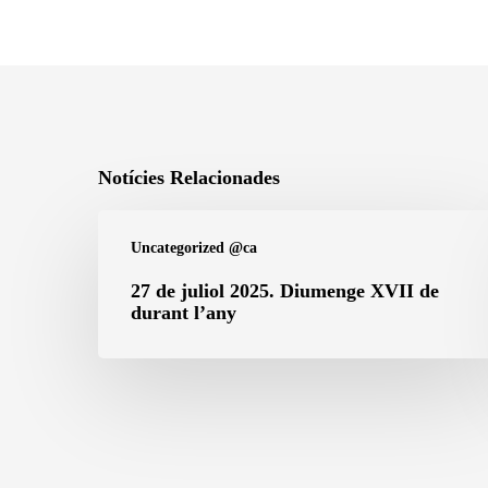
Notícies Relacionades
27
Uncategorized @ca
de
juliol
27 de juliol 2025. Diumenge XVII de
durant l’any
2025.
Diumenge
XVII
de
durant
l’any