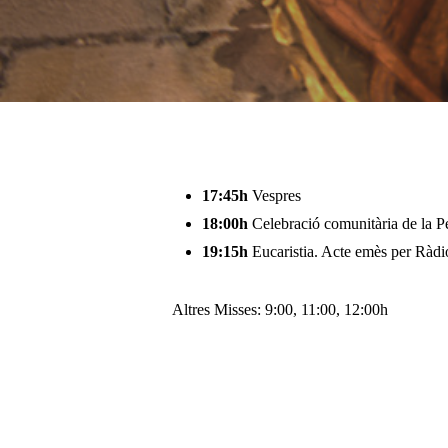
Pulsa enter per cercar o ESC per tancar
17:45h
Vespres
18:00h
Celebració comunitària de la P
19:15h
Eucaristia. Acte emès per Ràdio
Altres Misses: 9:00, 11:00, 12:00h