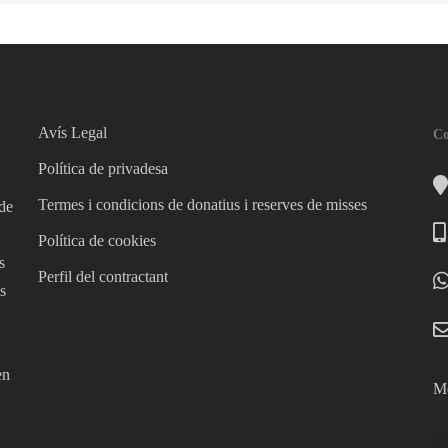
Avís Legal
Co
Política de privadesa
Termes i condicions de donatius i reserves de misses
 de
Política de cookies
s
Perfil del contractant
s
en
Mé