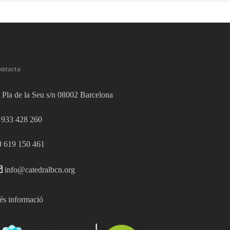
ntacta
Pla de la Seu s/n 08002 Barcelona
933 428 260
619 150 461
info@catedralbcn.org
s informació