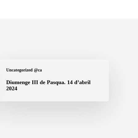
iumenge
Uncategorized @ca
I
e
Diumenge III de Pasqua. 14 d’abril
2024
asqua.
4
’abril
024