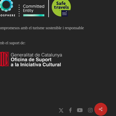
mpromesos amb el turisme sostenible i responsable
b el suport de:
x-
facebook
youtube
instagram
twitter