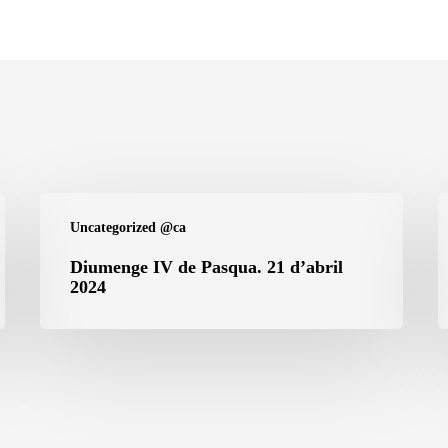
Diumenge
D
Uncategorized @ca
IV
II
de
d
Diumenge IV de Pasqua. 21 d’abril
2024
Pasqua.
P
21
1
d’abril
d
2024
2