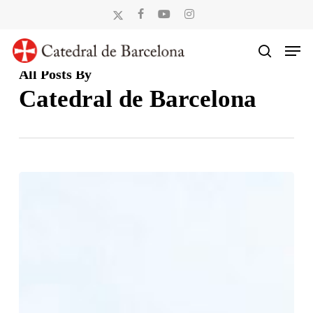
Skip
x-
facebook
youtube
instagram
to
twitter
Men
main
search
content
All Posts By
Catedral de Barcelona
La
Catedral
de
Barcelona
inicia
les
obres