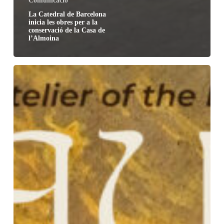
Comunicació
La Catedral de Barcelona
inicia les obres per a la
conservació de la Casa de
l’Almoina
La
Catedral
estrena
una
experiència
immersiva
de
realitat
virtual
sobre
Gaudí