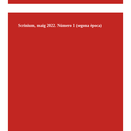
Scrinium,
maig
Scrinium, maig 2022. Número 1 (segona època)
2022.
Número
1
(segona
època)