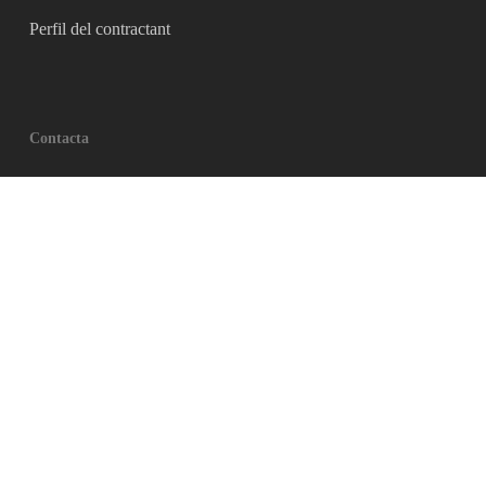
Perfil del contractant
Contacta
Pla de la Seu s/n 08002 Barcelona
933 428 260
619 150 461
info@catedralbcn.org
Més informació