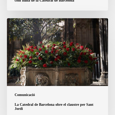
com Balla de la Catedral de Barcelona
Catedral
de
Barcelona
La
Catedral
de
Barcelona
obre
el
claustre
per
Sant
Jordi
Comunicació
La Catedral de Barcelona obre el claustre per Sant
Jordi