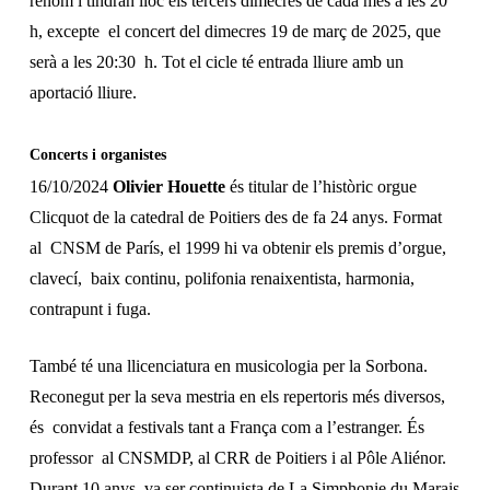
renom i tindran lloc els tercers dimecres de cada mes a les 20
h, excepte el concert del dimecres 19 de març de 2025, que
serà a les 20:30 h. Tot el cicle té entrada lliure amb un
aportació lliure.
Concerts i organistes
16/10/2024
Olivier Houette
és titular de l’històric orgue
Clicquot de la catedral de Poitiers des de fa 24 anys. Format
al CNSM de París, el 1999 hi va obtenir els premis d’orgue,
clavecí, baix continu, polifonia renaixentista, harmonia,
contrapunt i fuga.
També té una llicenciatura en musicologia per la Sorbona.
Reconegut per la seva mestria en els repertoris més diversos,
és convidat a festivals tant a França com a l’estranger. És
professor al CNSMDP, al CRR de Poitiers i al Pôle Aliénor.
Durant 10 anys va ser continuista de
La Simphonie du Marais