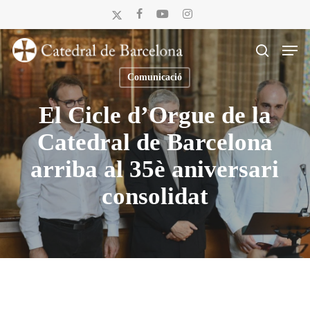
Skip
x-
facebook
youtube
instagram
to
twitter
Men
main
search
content
Comunicació
El Cicle d’Orgue de la
Catedral de Barcelona
arriba al 35è aniversari
consolidat