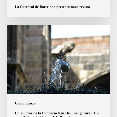
La Catedral de Barcelona presenta nova revista
Un
alumne
de
la
Fundació
Nen
Déu
inaugurarà
l’Ou
com
Balla
Comunicació
de
Un alumne de la Fundació Nen Déu inaugurarà l’Ou
la