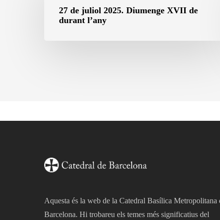
juliol
27 de juliol 2025. Diumenge XVII de
durant l’any
2025.
Diumenge
XVII
de
durant
l’any
Aquesta és la web de la Catedral Basílica Metropolitana
Barcelona. Hi trobareu els temes més significatius del