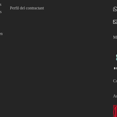
s
Perfil del contractant
s
en
Mé
Co
Am