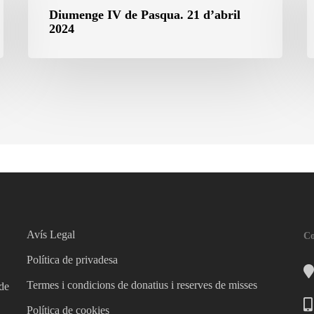
de
d
Diumenge IV de Pasqua. 21 d’abril
2024
Pasqua.
P
21
1
d’abril
d
2024
2
Avís Legal
Co
Política de privadesa
Termes i condicions de donatius i reserves de misses
 de
Política de cookies