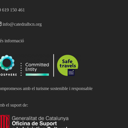
619 150 461
info@catedralbcn.org
s informació
mpromesos amb el turisme sostenible i responsable
b el suport de: