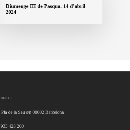
e
Diumenge III de Pasqua. 14 d’abril
2024
asqua.
4
’abril
024
ntacta
Pla de la Seu s/n 08002 Barcelona
933 428 260