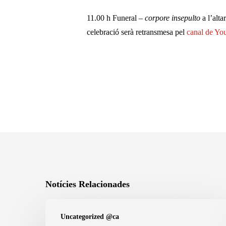
11.00 h Funeral –
corpore insepulto
a l’alta
celebració serà retransmesa pel
canal de You
Notícies Relacionades
27
Uncategorized @ca
de