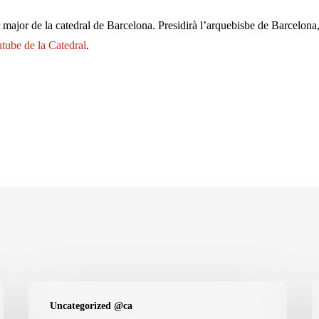
r major de la catedral de Barcelona. Presidirà l’arquebisbe de Barcelon
tube de la Catedral
.
Diumenge
D
Uncategorized @ca
IV
II