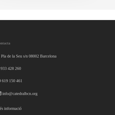
ntacta
Pla de la Seu s/n 08002 Barcelona
933 428 260
619 150 461
info@catedralbcn.org
s informació