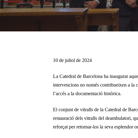
Pulsa enter per cercar o ESC per tancar
10 de juliol de 2024
La Catedral de Barcelona ha inaugurat aquest 
intervencions no només contribueixen a la con
l’accés a la documentació històrica.
El conjunt de vitralls de la Catedral de Bar
restauració dels vitralls del deambulatori, q
reforçat per retornar-los la seva esplendor or