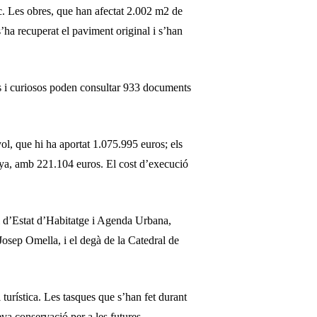
c. Les obres, que han afectat 2.002 m2 de
s’ha recuperat el paviment original i s’han
ors i curiosos poden consultar 933 documents
l, que hi ha aportat 1.075.995 euros; els
nya, amb 221.104 euros. El cost d’execució
ari d’Estat d’Habitatge i Agenda Urbana,
osep Omella, i el degà de la Catedral de
 turística. Les tasques que s’han fet durant
eva conservació per a les futures