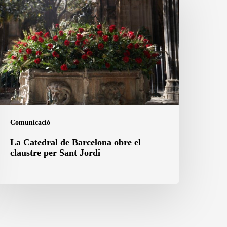
atedral
e
arcelona
bre
l
laustre
er
ant
ordi
Comunicació
La Catedral de Barcelona obre el
claustre per Sant Jordi