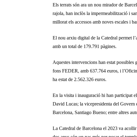
Els terrats són ara un nou mirador de Barce
rajola, han inclòs la impermeabilització i sa
millorat els accessos amb noves escales i ba
El nou arxiu digital de la Catedral permet l
amb un total de 179.791 pàgines.
Aquestes intervencions han estat possibles 
fons FEDER, amb 637.764 euros, i l’Oficina
ha estat de 2.562.326 euros.
En la visita i inauguració hi han participat 
David Lucas; la vicepresidenta del Govern d
Barcelona, Santiago Bueno; entre altres autor
La Catedral de Barcelona el 2023 va acollir 1
dos anys són un pas més per posar el temple 