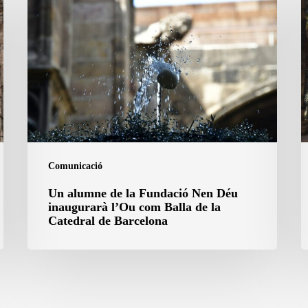
alumne
C
de
d
la
B
Fundació
o
Nen
e
Déu
c
inaugurarà
p
l’Ou
S
com
J
Comunicació
Balla
Un alumne de la Fundació Nen Déu
de
inaugurarà l’Ou com Balla de la
la
Catedral de Barcelona
Catedral
de
Barcelona