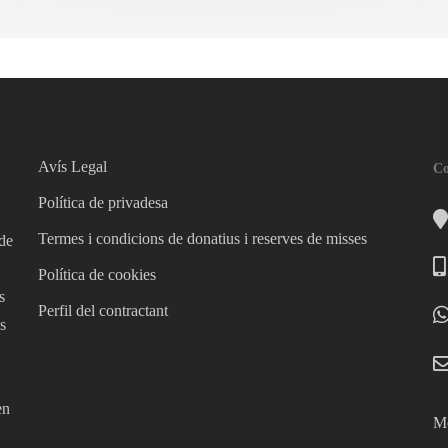
Avís Legal
Co
Política de privadesa
Termes i condicions de donatius i reserves de misses
 de
Política de cookies
s
Perfil del contractant
s
en
Mé