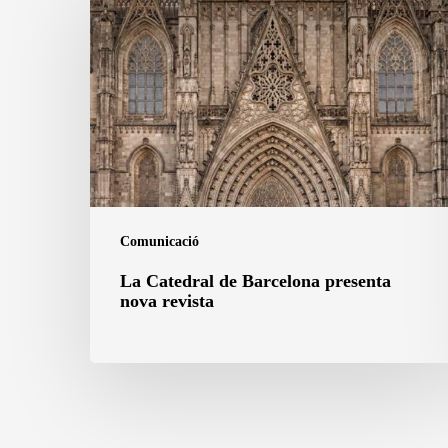
Catedral
de
Barcelona
presenta
nova
revista
Comunicació
La Catedral de Barcelona presenta
nova revista