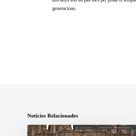
generacions.
Notícies Relacionades
La