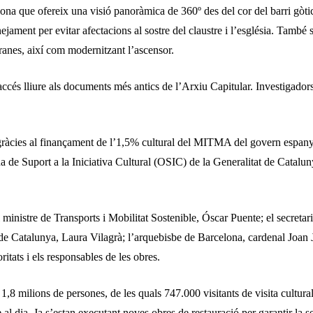
lona que ofereix una visió panoràmica de 360º des del cor del barri gòti
nejament per evitar afectacions al sostre del claustre i l’església. També 
ranes, així com modernitzant l’ascensor.
’accés lliure als documents més antics de l’Arxiu Capitular. Investigad
gràcies al finançament de l’1,5% cultural del MITMA del govern espanyo
 de Suport a la Iniciativa Cultural (OSIC) de la Generalitat de Catalu
el ministre de Transports i Mobilitat Sostenible, Óscar Puente; el secret
e Catalunya, Laura Vilagrà; l’arquebisbe de Barcelona, cardenal Joan J
itats i els responsables de les obres.
,8 milions de persones, de les quals 747.000 visitants de visita cultural
al dia. Ja s’estan executant noves obres de restauració per garantir la s