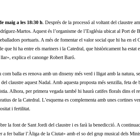
de maig a les 18:30 h
. Després de la processó al voltant del claustre a
dríguez-Martos. Aquest és l’organisme de l’Església ubicat al Port de B
reballadors portuaris. A més de fomentar el valor social que hi ha en el C
 que hi ha entre els mariners i la Catedral, que històricament ha estat e
 llar», explica el canonge Robert Baró.
com balla es renova amb un disseny més verd i lligat amb la natura, seg
 del claustre aquest Nadal. Amb aquesta proposta més senzilla, feta de 
tia. Alhora, per primera vegada també hi haurà catifes florals dins el rec
rporatius de la Catedral. L’esquema es complementa amb unes cortines ver
itat i fertilitat.
bre la font de Sant Jordi del claustre i es farà la benedicció. A continu
r a fer ballar l’Àliga de la Ciutat» amb el so del grup musical dels Mini