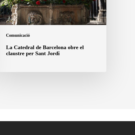
laustre
er
ant
ordi
Comunicació
La Catedral de Barcelona obre el
claustre per Sant Jordi