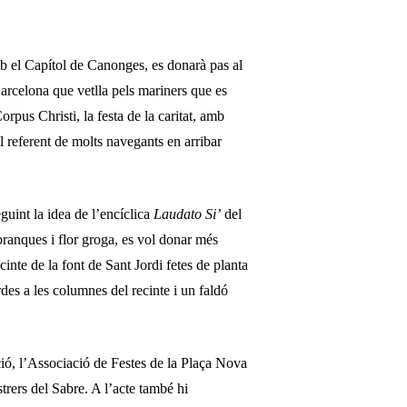
mb el Capítol de Canonges, es donarà pas al
arcelona que vetlla pels mariners que es
orpus Christi, la festa de la caritat, amb
l referent de molts navegants en arribar
uint la idea de l’encíclica
Laudato Si’
del
branques i flor groga, es vol donar més
inte de la font de Sant Jordi fetes de planta
des a les columnes del recinte i un faldó
ació, l’Associació de Festes de la Plaça Nova
strers del Sabre. A l’acte també hi