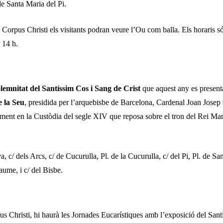
de Santa Maria del Pi.
l Corpus Christi els visitants podran veure l’Ou com balla. Els horaris só
 14 h.
olemnitat del Santíssim Cos i Sang de Crist
que aquest any es presenta
e la Seu
, presidida per l’arquebisbe de Barcelona, Cardenal Joan Josep
ament en la Custòdia del segle XIV que reposa sobre el tron del Rei M
, c/ dels Arcs, c/ de Cucurulla, Pl. de la Cucurulla, c/ del Pi, Pl. de San
aume, i c/ del Bisbe.
s Christi, hi haurà les Jornades Eucarístiques amb l’exposició del Sant