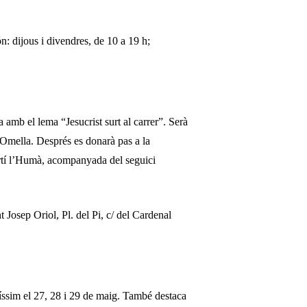
n: dijous i divendres, de 10 a 19 h;
 amb el lema “Jesucrist surt al carrer”. Serà
 Omella. Després es donarà pas a la
artí l’Humà, acompanyada del seguici
t Josep Oriol, Pl. del Pi, c/ del Cardenal
íssim el 27, 28 i 29 de maig. També destaca