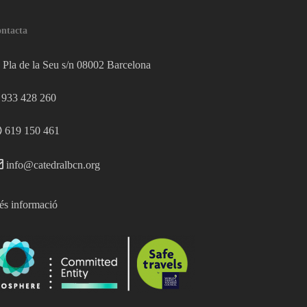
ntacta
Pla de la Seu s/n 08002 Barcelona
933 428 260
619 150 461
info@catedralbcn.org
s informació