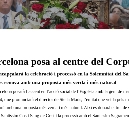
celona posa al centre del Corp
ncapçalarà la celebració i processó en la Solemnitat del S
es renova amb una proposta més verda i més natural
elona posarà l’accent en l’acció social de l’Església amb la gent de mar
 que pronunciarà el director de Stella Maris, l’entitat que vetlla pels 
 amb una proposta més verda i més natural. Així es donarà el tret de so
 Santíssim Cos i Sang de Crist i la processó amb el Santíssim Sagramen