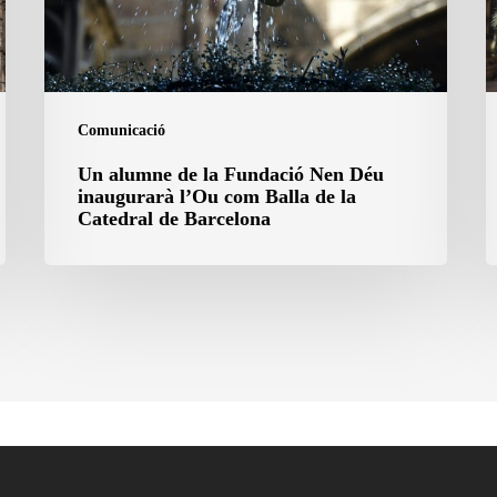
Déu
c
inaugurarà
p
l’Ou
S
com
J
Comunicació
Balla
Un alumne de la Fundació Nen Déu
de
inaugurarà l’Ou com Balla de la
la
Catedral de Barcelona
Catedral
de
Barcelona