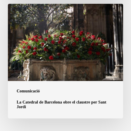
Barcelona
La
Catedral
de
Barcelona
obre
el
claustre
per
Sant
Jordi
Comunicació
La Catedral de Barcelona obre el claustre per Sant
Jordi