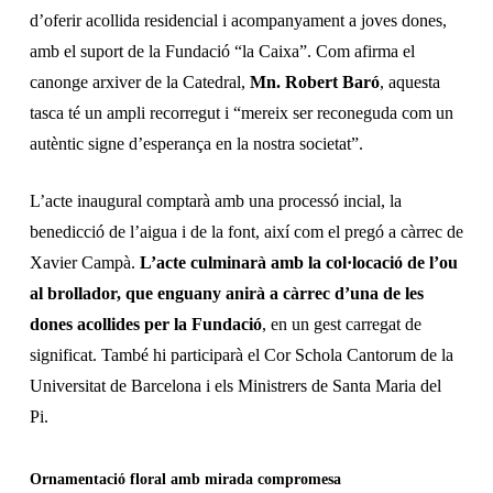
d’oferir acollida residencial i acompanyament a joves dones,
amb el suport de la Fundació “la Caixa”. Com afirma el
canonge arxiver de la Catedral,
Mn. Robert Baró
, aquesta
tasca té un ampli recorregut i “mereix ser reconeguda com un
autèntic signe d’esperança en la nostra societat”.
L’acte inaugural comptarà amb una processó incial, la
benedicció de l’aigua i de la font, així com el
pregó a càrrec de
Xavier Campà.
L’acte culminarà amb la col·locació de l’ou
al brollador, que enguany anirà a càrr
ec
d’una de les
dones acollides per la Fundació
, en un gest carregat de
significat. També hi participarà el Cor
Schola Cantorum
de la
Universitat de Barcelona i els Ministrers de Santa Maria del
Pi.
Ornamentació floral amb mirada compromesa