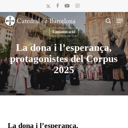
Skip
x-
facebook
youtube
instagram
to
twitter
Men
main
search
content
Comunicació
La dona i l’esperança,
protagonistes del Corpus
2025
La dona i l’esperança,