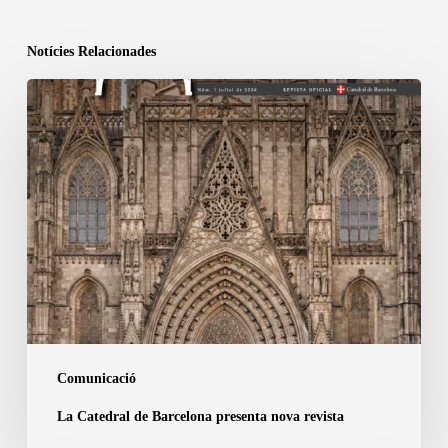
Notícies Relacionades
La
Catedral
de
Barcelona
presenta
nova
revista
Comunicació
La Catedral de Barcelona presenta nova revista