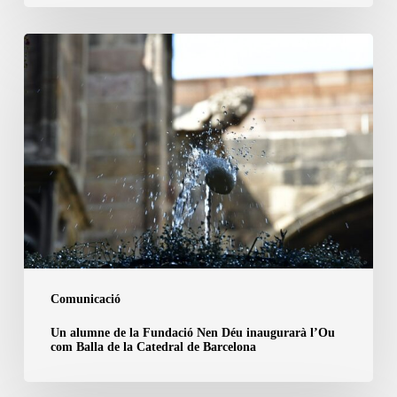
Un
alumne
de
la
Fundació
Nen
Déu
inaugurarà
l’Ou
com
Balla
Comunicació
de
Un alumne de la Fundació Nen Déu inaugurarà l’Ou
la
com Balla de la Catedral de Barcelona
Catedral
de