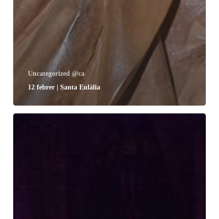
Uncategorized @ca
12 febrer | Santa Eulàlia
12
i
13
de
febrer
|
Eulàlia.
Vida