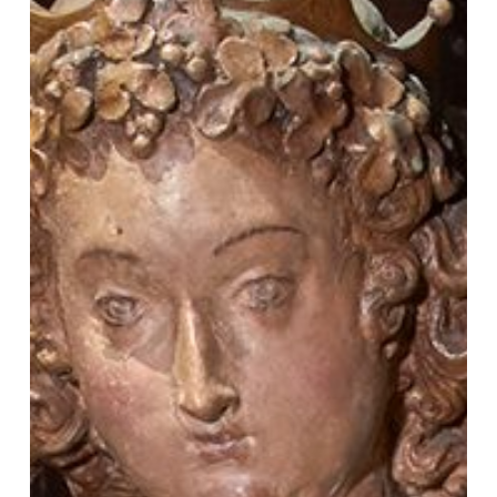
|
Santa
Eulàlia