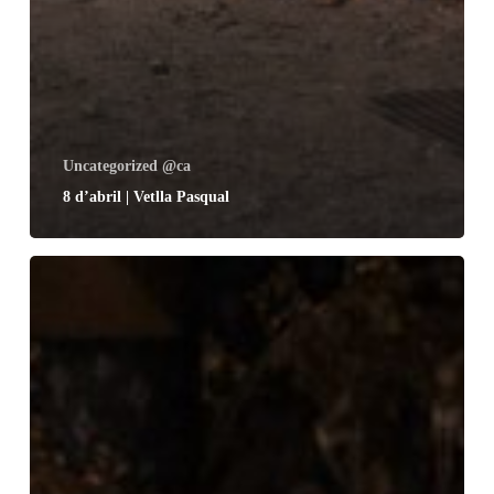
Uncategorized @ca
8 d’abril | Vetlla Pasqual
9
d’abril
|
Diumenge
de
Pasqua
en
la