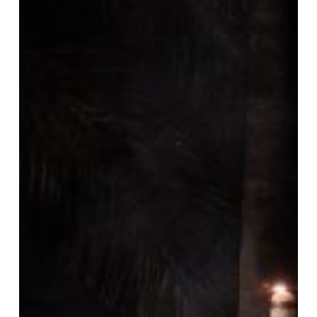
|
Vetlla
Pasqual