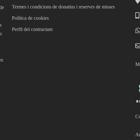
Termes i condicions de donatius i reserves de misses
 de
Política de cookies
s
Perfil del contractant
s
en
Mé
Co
Am