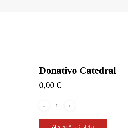
Donativo Catedral
0,00
€
Afegeix A La Cistella