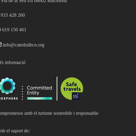
Pla de la Seu s/n 08002 Barcelona
933 428 260
619 150 461
info@catedralbcn.org
s informació
mpromesos amb el turisme sostenible i responsable
b el suport de: