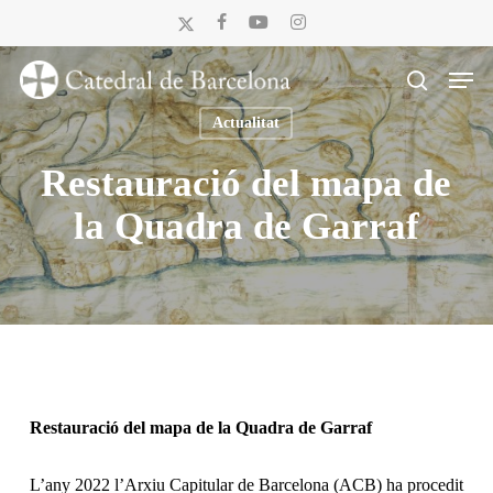
Skip
x-
facebook
youtube
instagram
to
twitter
Men
main
search
content
Actualitat
Restauració del mapa de
la Quadra de Garraf
Restauració del mapa de la Quadra de Garraf
L’any 2022 l’Arxiu Capitular de Barcelona (ACB) ha procedit