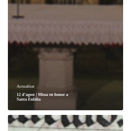
Actualitat
12 d’agost | Missa en honor a
Santa Eulàlia
15
d’agost