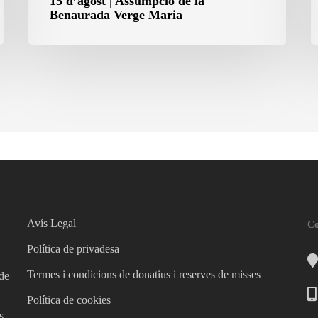
15 d’agost | Assumpció de la
Benaurada Verge Maria
Avís Legal
Co
Política de privadesa
Termes i condicions de donatius i reserves de misses
 de
Política de cookies
s