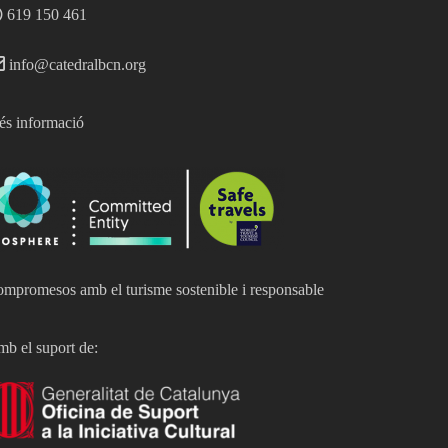
619 150 461
info@catedralbcn.org
s informació
mpromesos amb el turisme sostenible i responsable
b el suport de: