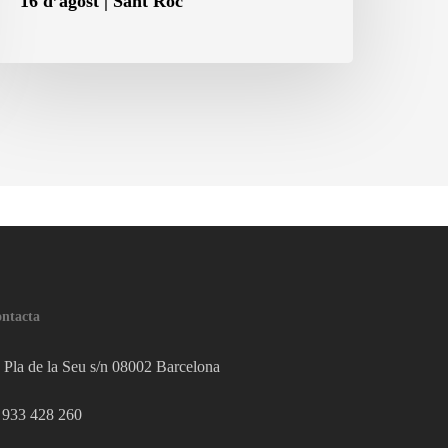
16 d’agost | Sant Roc
ntacta
Pla de la Seu s/n 08002 Barcelona
933 428 260