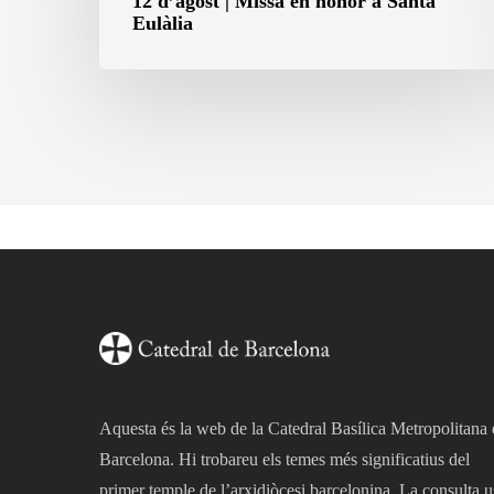
12 d’agost | Missa en honor a Santa
Eulàlia
Aquesta és la web de la Catedral Basílica Metropolitana
Barcelona. Hi trobareu els temes més significatius del
primer temple de l’arxidiòcesi barcelonina. La consulta u