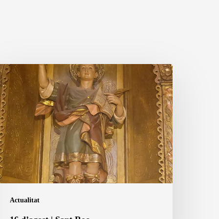
6
’agost
ant
oc
Actualitat