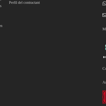
Perfil del contractant
s
en
Mé
Co
Am