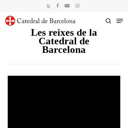
Skip
x-
facebook
youtube
instagram
to
twitter
Men
main
search
content
Les reixes de la
Catedral de
Barcelona