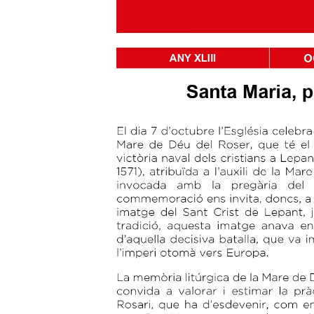
Hit enter to search or ESC to close