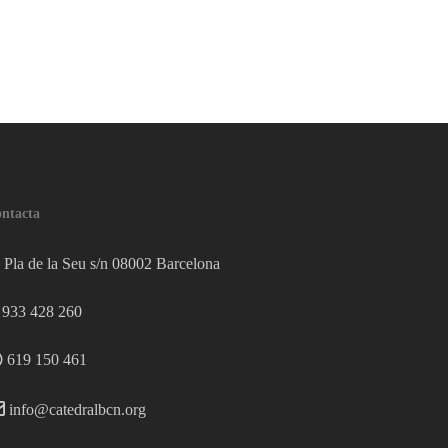
ntacta
Pla de la Seu s/n 08002 Barcelona
933 428 260
619 150 461
info@catedralbcn.org